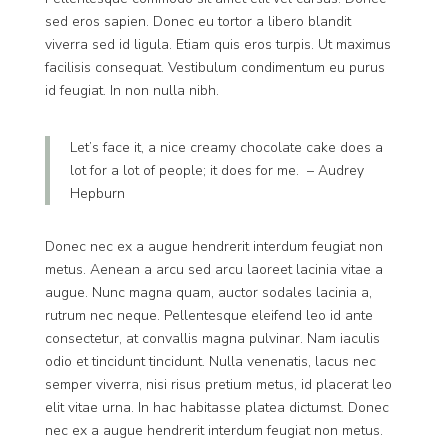
sed eros sapien. Donec eu tortor a libero blandit
viverra sed id ligula. Etiam quis eros turpis. Ut maximus
facilisis consequat. Vestibulum condimentum eu purus
id feugiat. In non nulla nibh.
Let’s face it, a nice creamy chocolate cake does a
lot for a lot of people; it does for me. – Audrey
Hepburn
Donec nec ex a augue hendrerit interdum feugiat non
metus. Aenean a arcu sed arcu laoreet lacinia vitae a
augue. Nunc magna quam, auctor sodales lacinia a,
rutrum nec neque. Pellentesque eleifend leo id ante
consectetur, at convallis magna pulvinar. Nam iaculis
odio et tincidunt tincidunt. Nulla venenatis, lacus nec
semper viverra, nisi risus pretium metus, id placerat leo
elit vitae urna. In hac habitasse platea dictumst. Donec
nec ex a augue hendrerit interdum feugiat non metus.